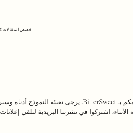
قصص
المقالات
ك
مرحباً! شكراً لاهتمامكم بـ BitterSweet. يرجى تعبئة ال
أثناء، اشتركوا في نشرتنا البريدية لتلقي إعلانا