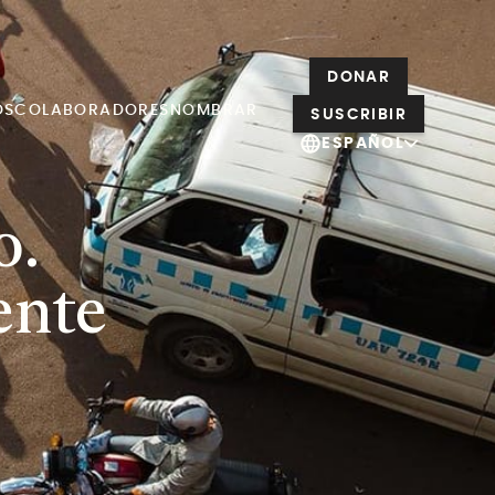
DONAR
OS
COLABORADORES
NOMBRAR
SUSCRIBIR
ESPAÑOL
o.
ente