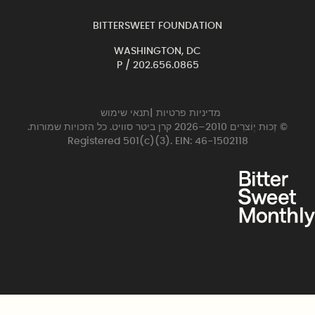
BITTERSWEET FOUNDATION
WASHINGTON, DC
P /
202.656.0865
מדיניות פרטיות
|
תנאי שימוש
© זְכוּת יְוֹצרִים 2010–2026 קרן ביטר סוויט. כל הזכויות שמורות.
Registered 501(c)(3). EIN: 46-1502118