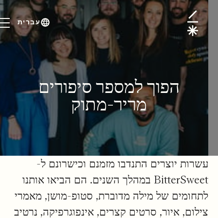
ְרוֹם
עִברִית
הפוך למספר סיפורים
מריר-מתוק
עשרות יוצרים התנדבו מזמנם וכישרונם ל-
BitterSweet במהלך השנים. הם הביאו אותנו
לתחומים של מילה מדוברת, סטופ-מושן, מאמרי
צילום, איור, סרטים קצרים, אינפוגרפיקה, נרטיב