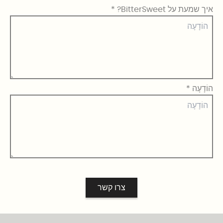
איך שמעת על BitterSweet?
*
הוֹדָעָה
*
צרו קשר