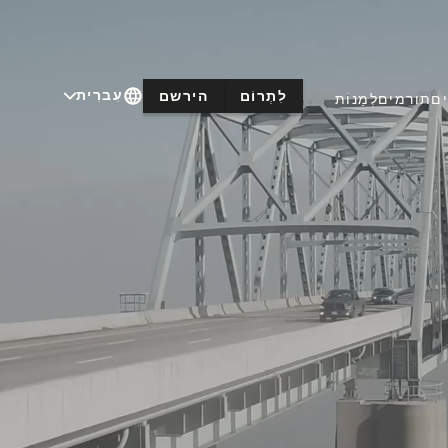
עִברִית
לִתְרוֹם
הירשם
ם
תורמים
לְמַנוֹת