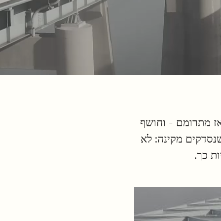
אז מתרומם - וחושף
שנסדקים מקינה: לא
ת כך.