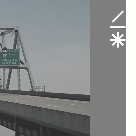
ִתעוֹרְרוּת