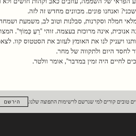
ע הפראי של השממה, עוזבים כאב וקהות חושים ולא ר
ני? ואנחנו פונים. מכוונים מחדש זה לזה.
- מלאי חמלה וסקרנות, סבלנות וטוב לב, משמעת ושמחה.
 אנוכית, אינה מרוכזת בעצמה. זוהי "רֵעַ כְּמוֹךְ". המ
אותנו ויעניק לנו את האומץ לעזוב את הסטטוס קוו. לצ
רר לחסד היום ולתקווה של מחר.
ם לחיים היה זמין במדבר", אומר וולטר.
ם טובים קורים למי שנרשם לרשימות התפוצה שלנו.
הירשם