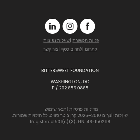
פניות תקשורת
|
שאלות נפוצות
לתרום
|
לתרום כסף
|
צור קשר
BITTERSWEET FOUNDATION
WASHINGTON, DC
P /
202.656.0865
מדיניות פרטיות
|
תנאי שימוש
© זְכוּת יְוֹצרִים 2010–2026 קרן ביטר סוויט. כל הזכויות שמורות.
Registered 501(c)(3). EIN: 46-1502118