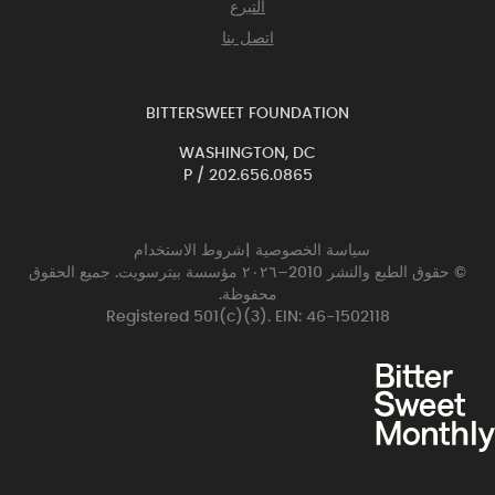
التبرع
اتصل بنا
BITTERSWEET FOUNDATION
WASHINGTON, DC
P /
202.656.0865
سياسة الخصوصية
|
شروط الاستخدام
© حقوق الطبع والنشر 2010–٢٠٢٦ مؤسسة بيترسويت. جميع الحقوق
محفوظة.
Registered 501(c)(3). EIN: 46-1502118