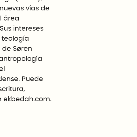
nuevas vías de
l área
Sus intereses
 teología
a de Søren
 antropología
el
dense. Puede
critura,
n
ekbedah.com.