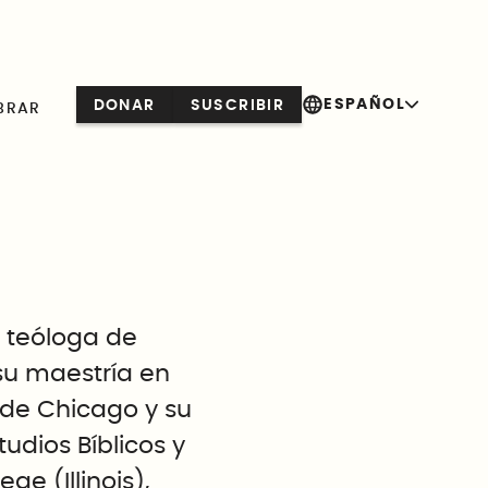
ESPAÑOL
DONAR
SUSCRIBIR
BRAR
y teóloga de
 su maestría en
 de Chicago y su
tudios Bíblicos y
e (Illinois),