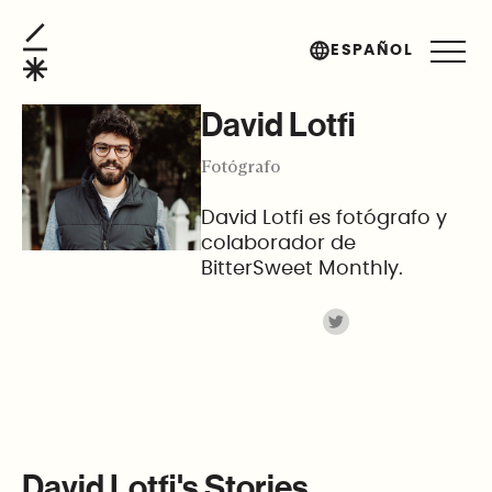
David Lotfi
ESPAÑOL
David Lotfi
Fotógrafo
David Lotfi es fotógrafo y
colaborador de
BitterSweet Monthly.
David Lotfi's Stories