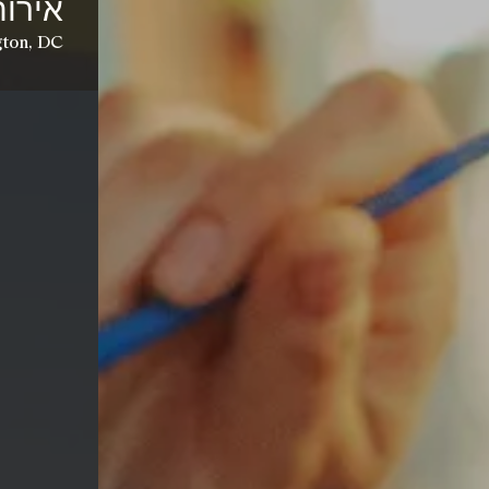
אירוח
ton, DC