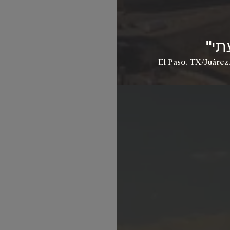
תי"
El Paso, TX/Juárez