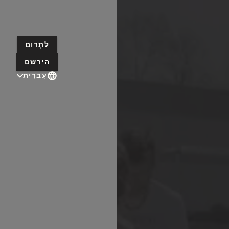
לִתְרוֹם
הירשם
עִברִית