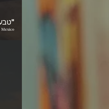
"טבע
, Mexico