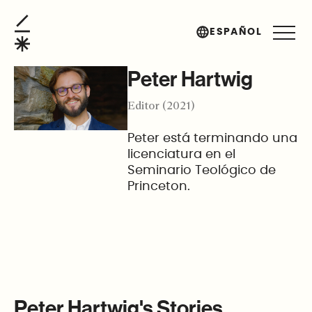
Peter Hartwig
ESPAÑOL
Peter Hartwig
Editor (2021)
Peter está terminando una
licenciatura en el
Seminario Teológico de
Princeton.
Peter Hartwig's Stories