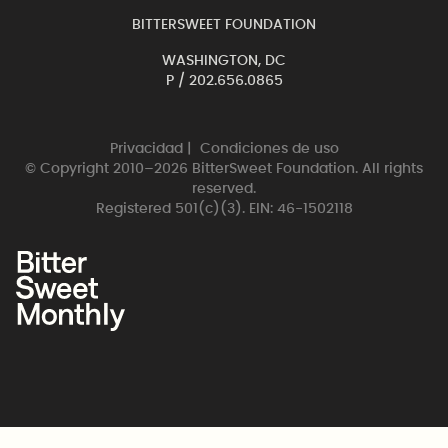
BITTERSWEET FOUNDATION
WASHINGTON, DC
P /
202.656.0865
Privacidad
|
Condiciones de uso
© Copyright 2010–2026 BitterSweet Foundation. All rights
reserved.
Registered 501(c)(3). EIN: 46-1502118