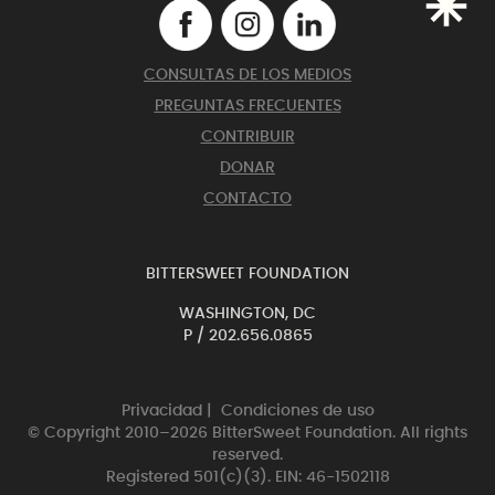
CONSULTAS DE LOS MEDIOS
PREGUNTAS FRECUENTES
CONTRIBUIR
DONAR
CONTACTO
BITTERSWEET FOUNDATION
WASHINGTON, DC
P /
202.656.0865
Privacidad
|
Condiciones de uso
© Copyright 2010–2026 BitterSweet Foundation. All rights
reserved.
Registered 501(c)(3). EIN: 46-1502118