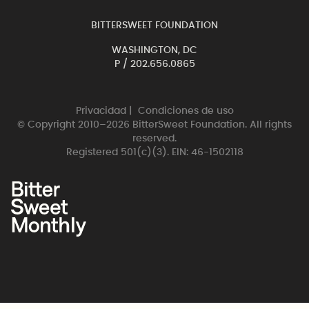
BITTERSWEET FOUNDATION
WASHINGTON, DC
P /
202.656.0865
Privacidad
|
Condiciones de uso
© Copyright 2010–2026 BitterSweet Foundation. All rights
reserved.
Registered 501(c)(3). EIN: 46-1502118